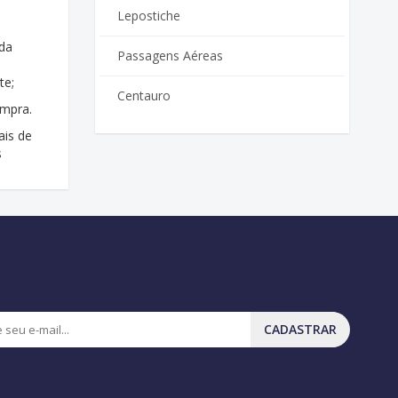
Lepostiche
 da
Passagens Aéreas
te;
Centauro
ompra.
ais de
s
CADASTRAR