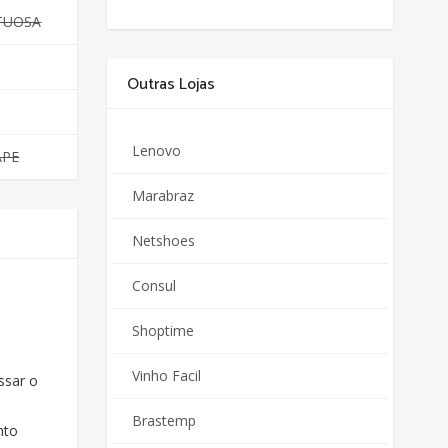
TUOSA
Outras Lojas
Lenovo
APE
Marabraz
Netshoes
Consul
Shoptime
Vinho Facil
ssar o
Brastemp
nto