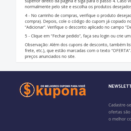
superior direito da página e siga para o passo 4. Cas
normalmente pelo site e escolha os produtos desejado
4 - No carrinho de compras, verifique o produto deseja
compra). Depois, cole o código do cupom já copiado n
“Adicionar”. Verifique o desconto aplicado no campo “D
5 - Clique em “Fechar pedido”, faça seu login ou crie 
Observação: Além dos cupons de desconto, também list
frete, etc.), que estão marcadas com o texto “OFERTA
preços anunciados no site.
NEWSLET
Cadastre-se
ofertas sã
o melhor c