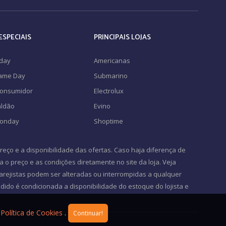
ESPECIAIS
PRINCIPAIS LOJAS
iday
Americanas
Game Day
Submarino
Consumidor
Electrolux
ldão
Evino
Monday
Shoptime
eço e a disponibilidade das ofertas. Caso haja diferença de
ra o preço e as condições diretamente no site da loja. Veja
 varejistas podem ser alteradas ou interrompidas a qualquer
ido é condicionada a disponibilidade do estoque do lojista e
Política de Cookies
.
Continuar!