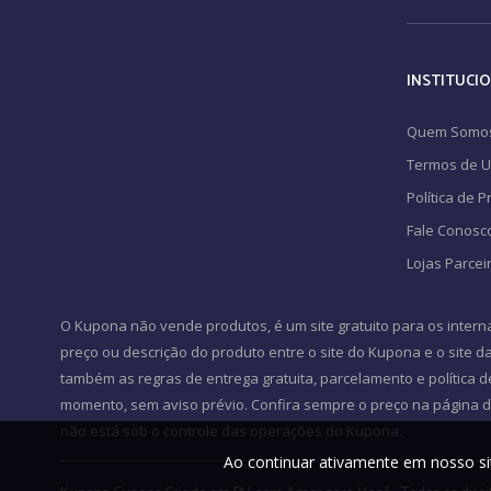
INSTITUCI
Quem Somo
Termos de 
Política de 
Fale Conosc
Lojas Parcei
O Kupona não vende produtos, é um site gratuito para os intern
preço ou descrição do produto entre o site do Kupona e o site da 
também as regras de entrega gratuita, parcelamento e política d
momento, sem aviso prévio. Confira sempre o preço na página do
não está sob o controle das operações do Kupona.
Ao continuar ativamente em nosso si