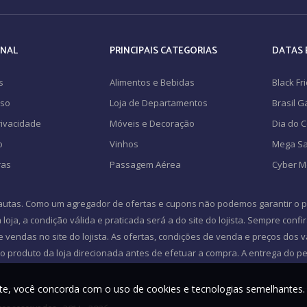
ONAL
PRINCIPAIS CATEGORIAS
DATAS 
s
Alimentos e Bebidas
Black Fr
Uso
Loja de Departamentos
Brasil 
Privacidade
Móveis e Decoração
Dia do 
o
Vinhos
Mega Sa
ras
Passagem Aérea
Cyber 
autas. Como um agregador de ofertas e cupons não podemos garantir o pr
loja, a condição válida e praticada será a do site do lojista. Sempre confi
e vendas no site do lojista. As ofertas, condições de venda e preços dos
 produto da loja direcionada antes de efetuar a compra. A entrega do ped
te, você concorda com o uso de cookies e tecnologias semelhantes.