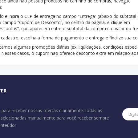
o você ainda não possua produtos no carrinho de compras, navegue
s;
do e insira o CEP de entrega no campo “Entrega” (abaixo do subtotal
o campo “Cupom de Desconto”, no centro da página, e clique em
escontos”, que aparecerá entre o subtotal da compra e o valor do fre
um cadastro, escolha a forma de pagamento e entrega e finalize sua c
amos algumas promoções diárias (ex: liquidações, condições especi
”. Nesses casos, o cupom não oferece desconto extra em relação ao
TER
 para receber nossas ofertas diariamente.Todas as
o selecionadas manualmente para você receber sempre
onteúdo!