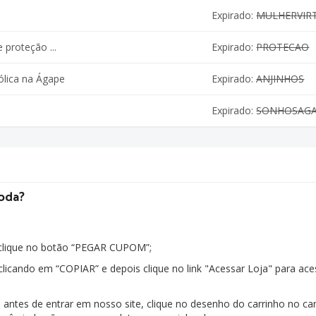
e
Expirado:
MULHERVIR
proteção ...
Expirado:
PROTECAO
lica na Ágape
Expirado:
ANJINHOS
Expirado:
SONHOSAG
oda?
 clique no botão “PEGAR CUPOM”;
clicando em “COPIAR” e depois clique no link "Acessar Loja" para ace
 antes de entrar em nosso site, clique no desenho do carrinho no ca