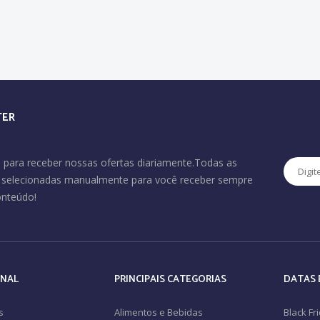
TER
 para receber nossas ofertas diariamente.Todas as
o selecionadas manualmente para você receber sempre
onteúdo!
ONAL
PRINCIPAIS CATEGORIAS
DATAS 
s
Alimentos e Bebidas
Black Fr