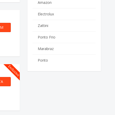
Amazon
Electrolux
Zattini
OM
EAIS
Ponto Frio
o
Marabraz
Ponto
Exclusivo
TA
o