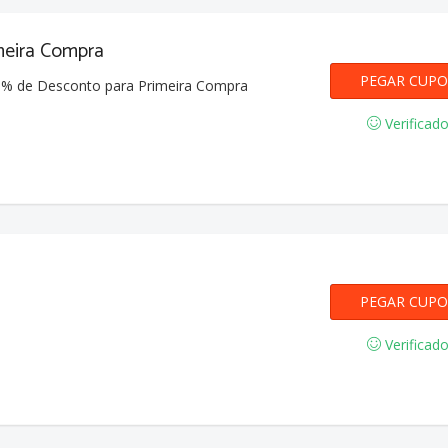
meira Compra
PRIMEIRACO
PEGAR CUP
0% de Desconto para Primeira Compra
Verificad
PEGAR CUP
zCqpY
Verificad