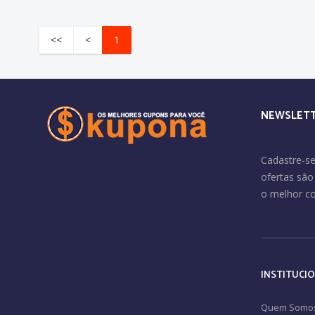
<<
<
1
NEWSLET
Cadastre-se
ofertas sã
o melhor c
INSTITUCI
Quem Somo