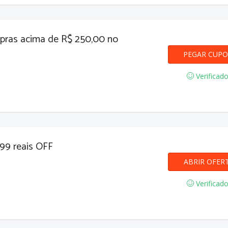
ras acima de R$ 250,00 no
PEGAR CUP
50R
Verificad
399 reais OFF
ABRIR OFER
Verificad