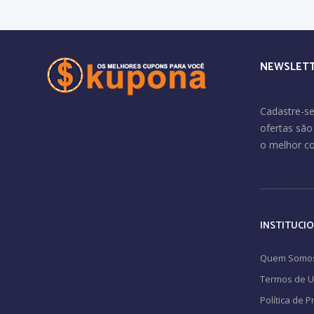
NEWSLET
Cadastre-se
ofertas sã
o melhor c
INSTITUCI
Quem Somo
Termos de 
Política de 