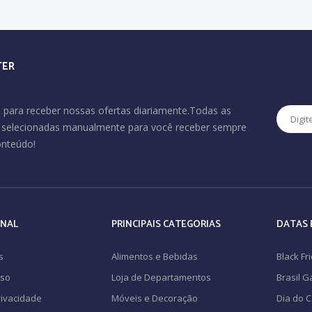
TER
 para receber nossas ofertas diariamente.Todas as
o selecionadas manualmente para você receber sempre
onteúdo!
ONAL
PRINCIPAIS CATEGORIAS
DATAS 
s
Alimentos e Bebidas
Black Fr
Uso
Loja de Departamentos
Brasil 
Privacidade
Móveis e Decoração
Dia do 