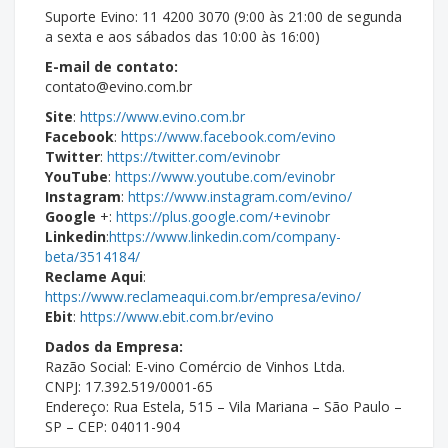
Suporte Evino: 11 4200 3070 (9:00 às 21:00 de segunda
a sexta e aos sábados das 10:00 às 16:00)
E-mail de contato:
contato@evino.com.br
Site
:
https://www.evino.com.br
Facebook
:
https://www.facebook.com/evino
Twitter
:
https://twitter.com/evinobr
YouTube
:
https://www.youtube.com/evinobr
Instagram
:
https://www.instagram.com/evino/
Google
+:
https://plus.google.com/+evinobr
Linkedin
:
https://www.linkedin.com/company-
beta/3514184/
Reclame Aqui
:
https://www.reclameaqui.com.br/empresa/evino/
Ebit
:
https://www.ebit.com.br/evino
Dados da Empresa:
Razão Social: E-vino Comércio de Vinhos Ltda.
CNPJ: 17.392.519/0001-65
Endereço: Rua Estela, 515 – Vila Mariana – São Paulo –
SP – CEP: 04011-904