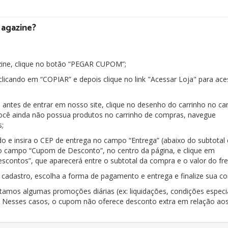
Magazine?
zine, clique no botão “PEGAR CUPOM”;
clicando em “COPIAR” e depois clique no link "Acessar Loja" para ace
 antes de entrar em nosso site, clique no desenho do carrinho no ca
o você ainda não possua produtos no carrinho de compras, navegue
s;
do e insira o CEP de entrega no campo “Entrega” (abaixo do subtotal
o campo “Cupom de Desconto”, no centro da página, e clique em
escontos”, que aparecerá entre o subtotal da compra e o valor do fre
um cadastro, escolha a forma de pagamento e entrega e finalize sua c
amos algumas promoções diárias (ex: liquidações, condições especi
”. Nesses casos, o cupom não oferece desconto extra em relação ao