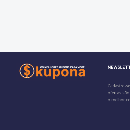
NEWSLET
Cadastre-se
ofertas sã
o melhor c