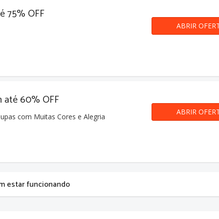
té 75% OFF
ABRIR OFER
m até 60% OFF
ABRIR OFER
upas com Muitas Cores e Alegria
m estar funcionando