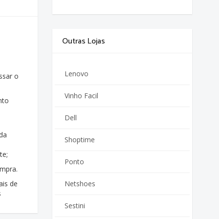
Outras Lojas
Lenovo
ssar o
Vinho Facil
nto
Dell
 da
Shoptime
te;
Ponto
ompra.
ais de
Netshoes
s
Sestini