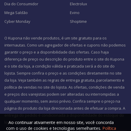
Dia do Consumidor
Electrolux
Mega Saldão
Evino
Cyber Monday
Shoptime
O Kupona não vende produtos, é um site gratuito para os
internautas. Como um agregador de ofertas e cupons não podemos
garantir o preço e a disponibilidade das ofertas. Caso haja
diferença de preço ou descrição do produto entre o site do Kupona
e o site da loja, a condição válida e praticada será a do site do
lojista. Sempre confira o preço e as condições diretamente no site
da loja. Veja também as regras de entrega gratuita, parcelamento e
política de vendas no site do lojista. As ofertas, condições de venda
e preços dos varejistas podem ser alteradas ou interrompidas a
qualquer momento, sem aviso prévio. Confira sempre o preço na
página do produto da loja direcionada antes de efetuar a compra. A
entrega do pedido é condicionada a disponibilidade do estoque do
Ao continuar ativamente em nosso site, você concorda
lojista e não está sob o controle das operações do Kupona.
com o uso de cookies e tecnologias semelhantes.
Política