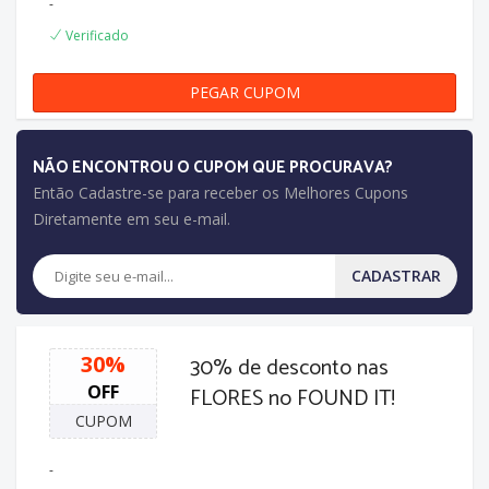
-
Verificado
PEGAR CUPOM
URL CUPONADA
NÃO ENCONTROU O CUPOM QUE PROCURAVA?
Então Cadastre-se para receber os Melhores Cupons
Diretamente em seu e-mail.
CADASTRAR
30%
30% de desconto nas
OFF
FLORES no FOUND IT!
CUPOM
-