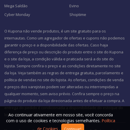
Mega Saldão
Evino
Cyber Monday
Shoptime
O Kupona não vende produtos, é um site gratuito para os
internautas. Como um agregador de ofertas e cupons não podemos
garantir o preço e a disponibilidade das ofertas. Caso haja
diferença de preço ou descrição do produto entre o site do Kupona
e o site da loja, a condição válida e praticada será a do site do
lojista. Sempre confira o preço e as condições diretamente no site
da loja. Veja também as regras de entrega gratuita, parcelamento e
política de vendas no site do lojista. As ofertas, condições de venda
e preços dos varejistas podem ser alteradas ou interrompidas a
qualquer momento, sem aviso prévio. Confira sempre o preço na
página do produto da loja direcionada antes de efetuar a compra. A
entrega do pedido é condicionada a disponibilidade do estoque do
Ao continuar ativamente em nosso site, você concorda
lojista e não está sob o controle das operações do Kupona.
com o uso de cookies e tecnologias semelhantes.
Política
de Cookies
.
Continuar!