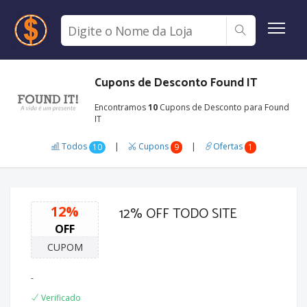
Cupons de Desconto Found IT
Encontramos
10
Cupons de Desconto para Found
IT
Todos
|
Cupons
|
Ofertas
10
9
1
12%
12% OFF TODO SITE
OFF
CUPOM
-
Verificado