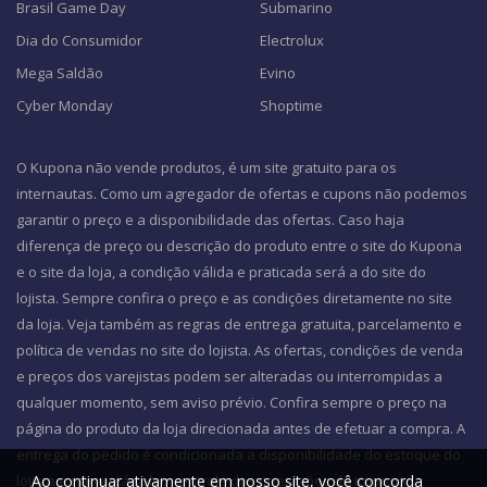
Brasil Game Day
Submarino
Dia do Consumidor
Electrolux
Mega Saldão
Evino
Cyber Monday
Shoptime
O Kupona não vende produtos, é um site gratuito para os
internautas. Como um agregador de ofertas e cupons não podemos
garantir o preço e a disponibilidade das ofertas. Caso haja
diferença de preço ou descrição do produto entre o site do Kupona
e o site da loja, a condição válida e praticada será a do site do
lojista. Sempre confira o preço e as condições diretamente no site
da loja. Veja também as regras de entrega gratuita, parcelamento e
política de vendas no site do lojista. As ofertas, condições de venda
e preços dos varejistas podem ser alteradas ou interrompidas a
qualquer momento, sem aviso prévio. Confira sempre o preço na
página do produto da loja direcionada antes de efetuar a compra. A
entrega do pedido é condicionada a disponibilidade do estoque do
Ao continuar ativamente em nosso site, você concorda
lojista e não está sob o controle das operações do Kupona.