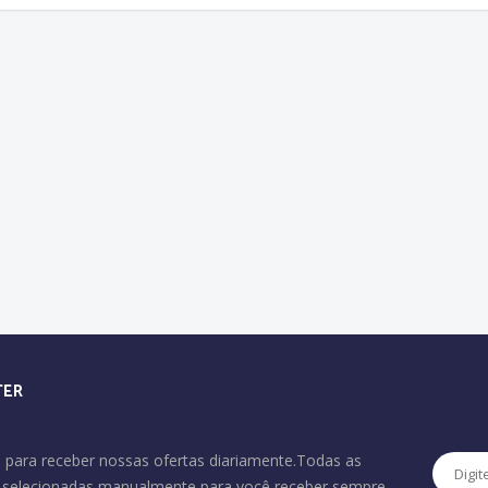
TER
 para receber nossas ofertas diariamente.Todas as
o selecionadas manualmente para você receber sempre