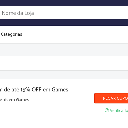
Categorias
om de até 15% OFF em Games
PEGAR CUP
PING
a Mais em Games
Verificad