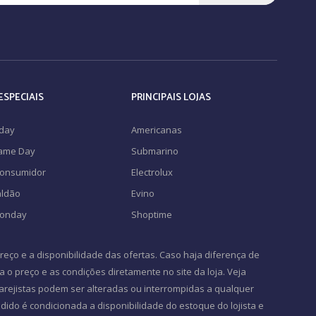
ESPECIAIS
PRINCIPAIS LOJAS
iday
Americanas
Game Day
Submarino
Consumidor
Electrolux
ldão
Evino
Monday
Shoptime
eço e a disponibilidade das ofertas. Caso haja diferença de
ra o preço e as condições diretamente no site da loja. Veja
 varejistas podem ser alteradas ou interrompidas a qualquer
ido é condicionada a disponibilidade do estoque do lojista e