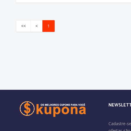
<<
<
1
NEWSLET
Cadastre-se
ofertas sã