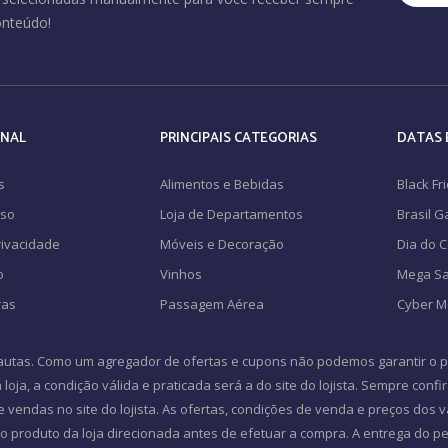
onteúdo!
ONAL
PRINCIPAIS CATEGORIAS
DATAS 
s
Alimentos e Bebidas
Black Fr
Uso
Loja de Departamentos
Brasil 
Privacidade
Móveis e Decoração
Dia do 
o
Vinhos
Mega Sa
ras
Passagem Aérea
Cyber 
autas. Como um agregador de ofertas e cupons não podemos garantir o pr
loja, a condição válida e praticada será a do site do lojista. Sempre confi
e vendas no site do lojista. As ofertas, condições de venda e preços dos
 produto da loja direcionada antes de efetuar a compra. A entrega do ped