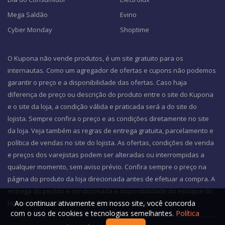
Mega Saldão
Evino
Cyber Monday
Shoptime
O Kupona não vende produtos, é um site gratuito para os
internautas. Como um agregador de ofertas e cupons não podemos
garantir o preço e a disponibilidade das ofertas. Caso haja
diferença de preço ou descrição do produto entre o site do Kupona
e o site da loja, a condição válida e praticada será a do site do
lojista. Sempre confira o preço e as condições diretamente no site
da loja. Veja também as regras de entrega gratuita, parcelamento e
política de vendas no site do lojista. As ofertas, condições de venda
e preços dos varejistas podem ser alteradas ou interrompidas a
qualquer momento, sem aviso prévio. Confira sempre o preço na
página do produto da loja direcionada antes de efetuar a compra. A
entrega do pedido é condicionada a disponibilidade do estoque do
Ao continuar ativamente em nosso site, você concorda
lojista e não está sob o controle das operações do Kupona.
com o uso de cookies e tecnologias semelhantes.
Política