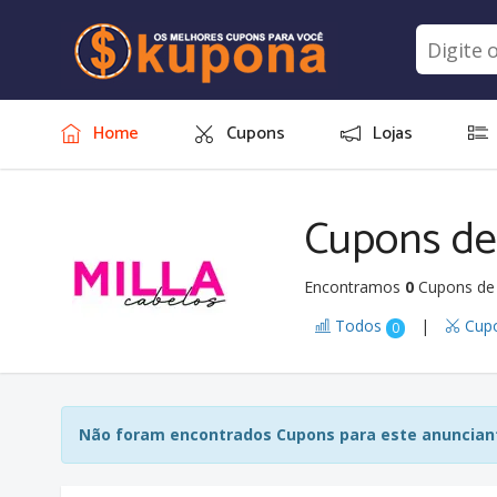
Home
Cupons
Lojas
Cupons de
Encontramos
0
Cupons de 
Todos
|
Cup
0
Não foram encontrados Cupons para este anunciant