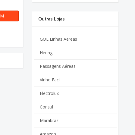
OM
50REAIS
Outras Lojas
GOL Linhas Aereas
Hering
Passagens Aéreas
Vinho Facil
Electrolux
Consul
Marabraz
Amazon