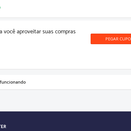
o
 você aproveitar suas compras
PEGAR CUP
PRIM
 funcionando
TER