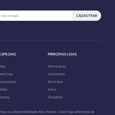
CADASTRAR
ESPECIAIS
PRINCIPAIS LOJAS
iday
Americanas
Game Day
Submarino
Consumidor
Electrolux
ldão
Evino
Monday
Shoptime
eço e a disponibilidade das ofertas. Caso haja diferença de