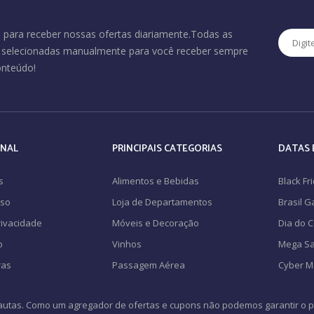
 para receber nossas ofertas diariamente.Todas as
o selecionadas manualmente para você receber sempre
onteúdo!
ONAL
PRINCIPAIS CATEGORIAS
DATAS 
s
Alimentos e Bebidas
Black Fr
Uso
Loja de Departamentos
Brasil 
Privacidade
Móveis e Decoração
Dia do 
o
Vinhos
Mega Sa
ras
Passagem Aérea
Cyber 
autas. Como um agregador de ofertas e cupons não podemos garantir o pr